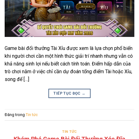
Game bài đổi thưởng Tài Xỉu được xem là lựa chọn phổ biến
khi người chơi cần một hình thức giải trí nhanh nhưng vẫn có
khả năng sinh lợi nếu biết cách tính toán. Điểm hấp dẫn của
trò chơi nằm ở việc chỉ cần dự đoán tổng điểm Tài hoặc Xỉu,
song để […]
TIẾP TỤC ĐỌC
→
Đăng trong
Tin tức
TIN TỨC
Khám Phá Game Bài Đổi Thưởng Xóc Đĩa