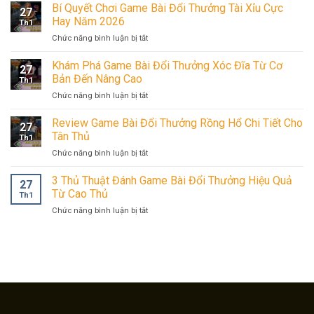
Bí Quyết Chơi Game Bài Đổi Thưởng Tài Xỉu Cực
27
Hay Năm 2026
Th1
ở
Chức năng bình luận bị tắt
Bí
Quyết
Khám Phá Game Bài Đổi Thưởng Xóc Đĩa Từ Cơ
27
Chơi
Bản Đến Nâng Cao
Th1
Game
ở
Chức năng bình luận bị tắt
Bài
Khám
Đổi
Phá
Review Game Bài Đổi Thưởng Rồng Hổ Chi Tiết Cho
Thưởng
27
Game
Tài
Tân Thủ
Th1
Bài
Xỉu
ở
Chức năng bình luận bị tắt
Đổi
Cực
Review
Thưởng
Hay
Game
3 Thủ Thuật Đánh Game Bài Đổi Thưởng Hiệu Quả
Xóc
Năm
27
Bài
Đĩa
Từ Cao Thủ
2026
Th1
Đổi
Từ
ở
Chức năng bình luận bị tắt
Thưởng
Cơ
3
Rồng
Bản
Thủ
Hổ
Đến
Thuật
Chi
Nâng
Đánh
Tiết
Cao
Game
Cho
Bài
Tân
Đổi
Thủ
Thưởng