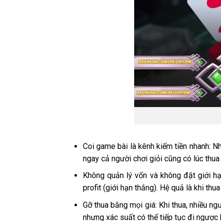
Coi game bài là kênh kiếm tiền nhanh: Nh
ngay cả người chơi giỏi cũng có lúc thua c
Không quản lý vốn và không đặt giới hạn
profit (giới hạn thắng). Hệ quả là khi thua
Gỡ thua bằng mọi giá: Khi thua, nhiều ngư
nhưng xác suất có thể tiếp tục đi ngược 