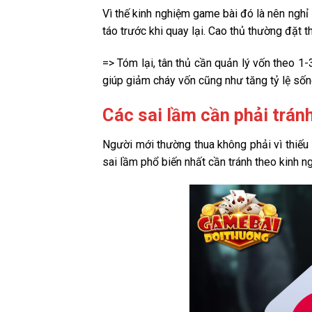
Vì thế kinh nghiệm game bài đó là nên nghỉ s
táo trước khi quay lại. Cao thủ thường đặt 
=> Tóm lại, tân thủ cần quản lý vốn theo 1-
giúp giảm cháy vốn cũng như tăng tỷ lệ sống
Các sai lầm cần phải trán
Người mới thường thua không phải vì thiếu
sai lầm phổ biến nhất cần tránh theo kinh n