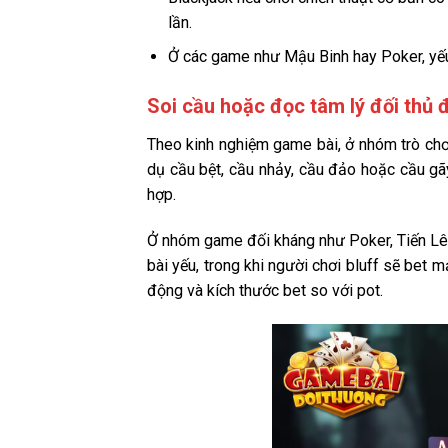
lần.
Ở các game như Mậu Binh hay Poker, yếu t
Soi cầu hoặc đọc tâm lý đối thủ 
Theo kinh nghiệm game bài, ở nhóm trò chơ
dụ cầu bệt, cầu nhảy, cầu đảo hoặc cầu gã
hợp.
Ở nhóm game đối kháng như Poker, Tiến Lên h
bài yếu, trong khi người chơi bluff sẽ bet m
động và kích thước bet so với pot.