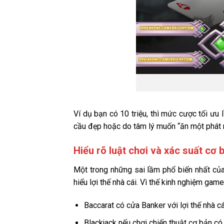
Ví dụ bạn có 10 triệu, thì mức cược tối ưu
cầu đẹp hoặc do tâm lý muốn “ăn một phát rồ
Hiểu rõ luật chơi và xác suất cơ 
Một trong những sai lầm phổ biến nhất của
hiểu lợi thế nhà cái. Vì thế kinh nghiệm game
Baccarat có cửa Banker với lợi thế nhà c
Blackjack nếu chơi chiến thuật cơ bản có