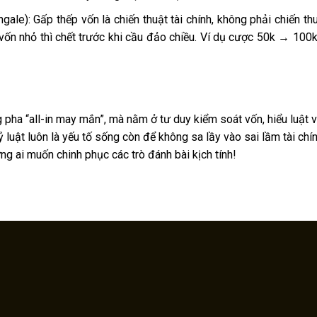
gale): Gấp thếp vốn là chiến thuật tài chính, không phải chiến t
ủ vốn nhỏ thì chết trước khi cầu đảo chiều. Ví dụ cược 50k → 1
ha “all-in may mắn”, mà nằm ở tư duy kiểm soát vốn, hiểu luật và
 kỷ luật luôn là yếu tố sống còn để không sa lầy vào sai lầm tài c
g ai muốn chinh phục các trò đánh bài kịch tính!