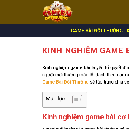
Bỏ
qua
nội
dung
GAME BÀI ĐỔI THƯỞNG
KINH NGHIỆM GAME B
Kinh nghiệm game bài
là yếu tố quyết đị
người mới thường mắc lỗi đánh theo cảm xúc
Game Bài Đổi Thưởng
sẽ tập trung chia s
Mục lục
Kinh nghiệm game bài cơ 