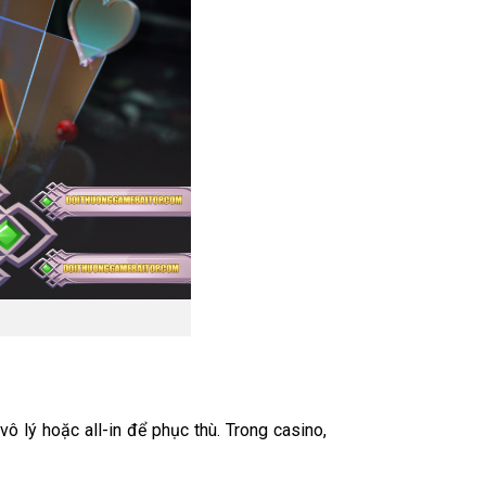
vô lý hoặc all-in để phục thù. Trong casino,